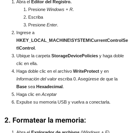
Abra el
Editor del Registro.
Presione
Windows + R.
Escriba
Presione
Enter
.
Ingrese a
HKEY_LOCAL_MACHINE\SYSTEM\CurrentControlSe
t\Control
.
Ubique la carpeta
StorageDevicePolicies
y haga doble
clic en ella.
Haga doble clic en el archivo
WriteProtect
y en
Información del valor
escriba 0. Asegúrese de que la
Base
sea
Hexadecimal
.
Haga clic en
Aceptar
Expulse su memoria USB y vuelva a conectarla.
2. Formatear la memoria:
Abra el
Explorador de archivos
(
Windows + E
).