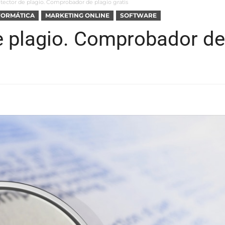
tector de plagio. Comprobador de plagio gratis
FORMÁTICA
MARKETING ONLINE
SOFTWARE
e plagio. Comprobador de